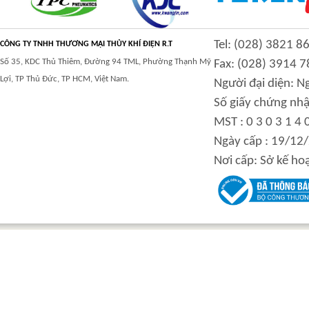
High and low speed
BOLTLESS ROOFING
hydraulic motor
FORMING MACHINE
Tel: (028) 3821 8
CÔNG TY TNHH THƯƠNG MẠI THỦY KHÍ ĐIỆN R.T
Số 35, KDC Thủ Thiêm, Đường 94 TML, Phường Thạnh Mỹ
Fax: (028) 3914 7
Lợi, TP Thủ Đức, TP HCM, Việt Nam.
Người đại diện: 
Số giấy chứng nhậ
MST : 0 3 0 3 1 4 
Inner curve piston
BALL VALVE
hydraulic motor
Ngày cấp : 19/12
Nơi cấp: Sở kế ho
FLASHING CURVE
High power inner
MACHINE
curve piston hydraulic
motor