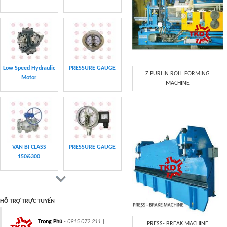
CLASS 600 TRUNNION
CLASS 600 TRUNNION
Z PURLIN ROLL FORMING
MOUNTED BALL
MOUNTED BALL
MACHINE
VALVES
VALVES
Swing hydraulic
CLASS 1500
motors
TRUNNION MOUNTED
BALL VALVES
HỖ TRỢ TRỰC TUYẾN
Trọng Phú
- 0915 072 211 |
PRESS- BREAK MACHINE
CLASS 900 TRUNNION
CLASS 2500