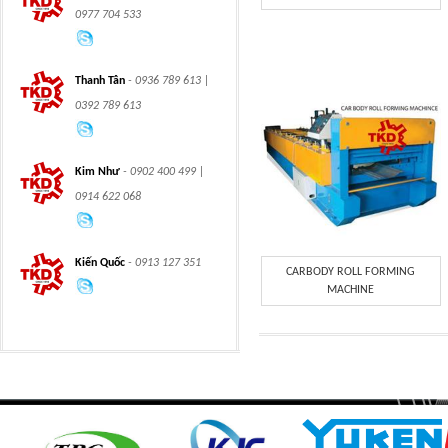
0977 704 533
MOUNTED BALL
TRUNNION MOUNTED
VALVES
BALL VALVES
Thanh Tân
- 0936 789 613 |
0392 789 613
integration hydraulic
High power-mass ratio
Kim Như
- 0902 400 499 |
motor
hydraulic motors
0914 622 068
Kiến Quốc
- 0913 127 351
CARBODY ROLL FORMING
MACHINE
Step Tile Roofing
CURVING FORMING
Forming Machine
MACHINE