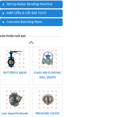
Stirrup Rebar Bending Machine
MÁY UỐN & CẮT ĐAI TOYO
Concrete Batching Plant
SẢN PHẨM NỔI BẬT
BUTTERFLY VALVE
CLASS 600 FLOATING
BALL VALVES
Low Speed Hydraulic
PRESSURE GAUGE