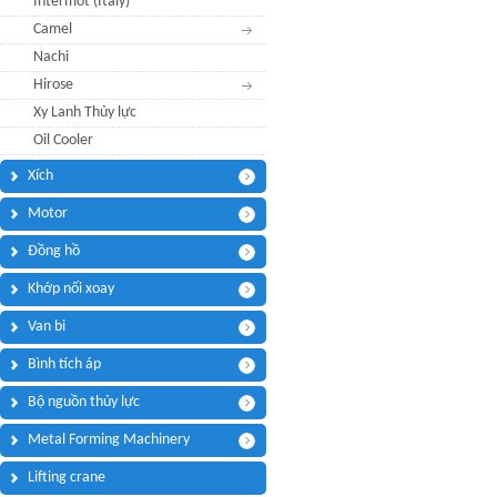
Intermot (Italy)
Điện thoại di động:
*
Camel
Nachi
Thông điệp bạn muốn
Hirose
Tôi cần:
*
Tham quan showroom trưng bày
Xy Lanh Thủy lực
Câu hỏi của bạn
*
Oil Cooler
(Tối đa 3000 kí tự)
Xích
Motor
Đồng hồ
Mã bảo mật:
*
Khớp nối xoay
Van bi
(
*
) Thông tin bắt buộc.
Bình tích áp
Bộ nguồn thủy lực
Metal Forming Machinery
Lifting crane