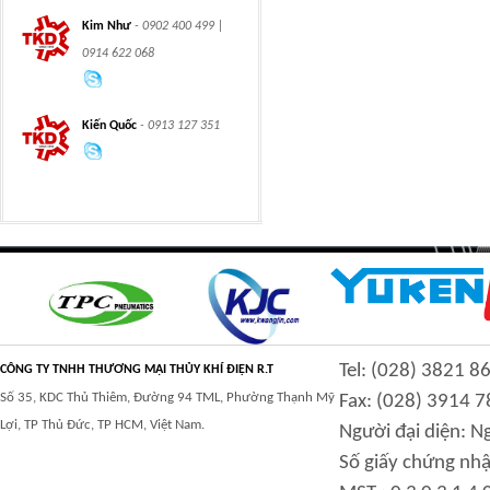
CLASS 600 TRUNNION
CLASS 600 TRUNNION
Kim Như
- 0902 400 499 |
MOUNTED BALL
MOUNTED BALL
VALVES
VALVES
0914 622 068
Kiến Quốc
- 0913 127 351
Swing hydraulic
CLASS 1500
motors
TRUNNION MOUNTED
BALL VALVES
CLASS 900 TRUNNION
CLASS 2500
Tel: (028) 3821 8
MOUNTED BALL
TRUNNION MOUNTED
CÔNG TY TNHH THƯƠNG MẠI THỦY KHÍ ĐIỆN R.T
VALVES
BALL VALVES
Số 35, KDC Thủ Thiêm, Đường 94 TML, Phường Thạnh Mỹ
Fax: (028) 3914 7
Lợi, TP Thủ Đức, TP HCM, Việt Nam.
Người đại diện: 
Số giấy chứng nhậ