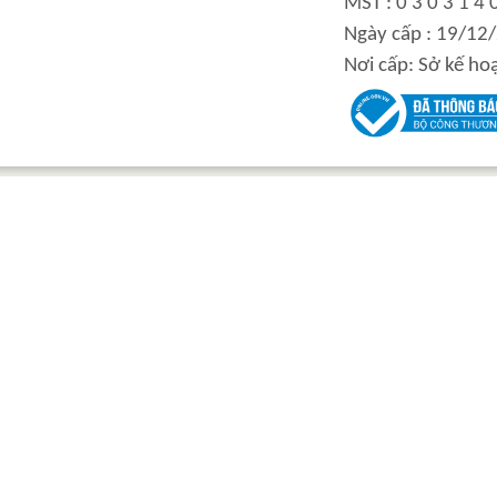
MST : 0 3 0 3 1 4 
integration hydraulic
High power-mass ratio
Ngày cấp : 19/12
motor
hydraulic motors
Nơi cấp: Sở kế ho
Step Tile Roofing
CURVING FORMING
Forming Machine
MACHINE
High and low speed
BOLTLESS ROOFING
hydraulic motor
FORMING MACHINE