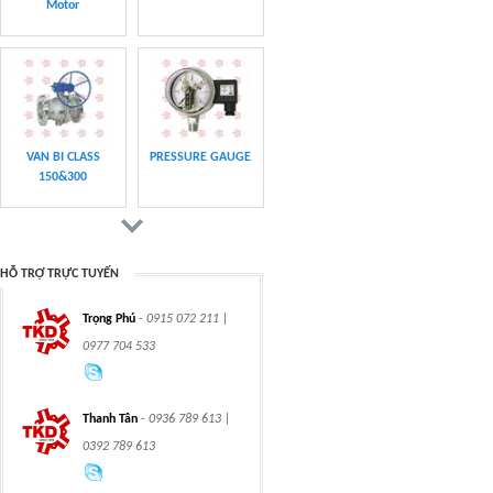
Motor
VAN BI CLASS
PRESSURE GAUGE
150&300
HỖ TRỢ TRỰC TUYẾN
Trọng Phú
- 0915 072 211 |
CHAIN
CHAIN
0977 704 533
Thanh Tân
- 0936 789 613 |
0392 789 613