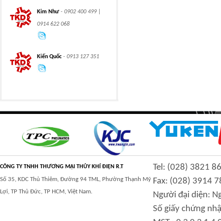
integration hydraulic
High power-mass ratio
Kim Như
- 0902 400 499 |
motor
hydraulic motors
0914 622 068
Kiến Quốc
- 0913 127 351
Step Tile Roofing
CURVING FORMING
Forming Machine
MACHINE
High and low speed
BOLTLESS ROOFING
Tel: (028) 3821 8
hydraulic motor
FORMING MACHINE
CÔNG TY TNHH THƯƠNG MẠI THỦY KHÍ ĐIỆN R.T
Số 35, KDC Thủ Thiêm, Đường 94 TML, Phường Thạnh Mỹ
Fax: (028) 3914 7
Lợi, TP Thủ Đức, TP HCM, Việt Nam.
Người đại diện: 
Số giấy chứng nhậ