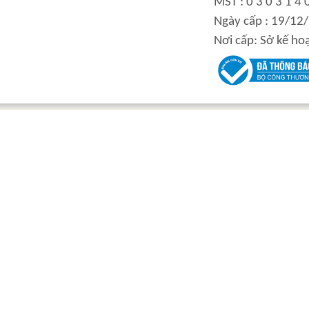
MST : 0 3 0 3 1 4 
Inner curve piston
BALL VALVE
Ngày cấp : 19/12
hydraulic motor
Nơi cấp: Sở kế ho
FLASHING CURVE
High power inner
MACHINE
curve piston hydraulic
motor