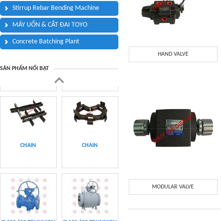
Stirrup Rebar Bending Machine
MÁY UỐN & CẮT ĐAI TOYO
Concrete Batching Plant
HAND VALVE
VAN BI CLASS
PRESSURE GAUGE
SẢN PHẨM NỔI BẬT
150&300
CHAIN
CHAIN
MODULAR VALVE
CLASS 600 TRUNNION
CLASS 600 TRUNNION