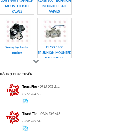
MOUNTED BALL
MOUNTED BALL
VALVES
VALVES
Swing hydraulic
CLASS 1500
motors
TRUNNION MOUNTED
BALL VALVES
HỖ TRỢ TRỰC TUYẾN
Trọng Phú
- 0915 072 211 |
CLASS 900 TRUNNION
CLASS 2500
0977 704 533
MOUNTED BALL
TRUNNION MOUNTED
VALVES
BALL VALVES
Thanh Tân
- 0936 789 613 |
0392 789 613