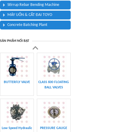
Stirrup Rebar Bending Machine
MÁY UỐN & CẮT ĐAI TOYO
Concrete Batching Plant
VAN BI CLASS
PRESSURE GAUGE
SẢN PHẨM NỔI BẬT
150&300
CHAIN
CHAIN
CLASS 600 TRUNNION
CLASS 600 TRUNNION