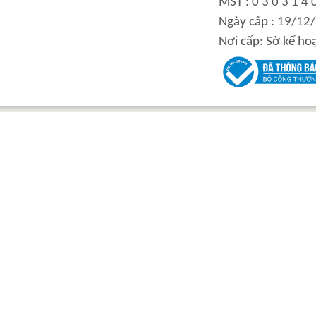
MST : 0 3 0 3 1 4 
Ngày cấp : 19/12
Inner curve piston
BALL VALVE
hydraulic motor
Nơi cấp: Sở kế ho
FLASHING CURVE
High power inner
MACHINE
curve piston hydraulic
motor