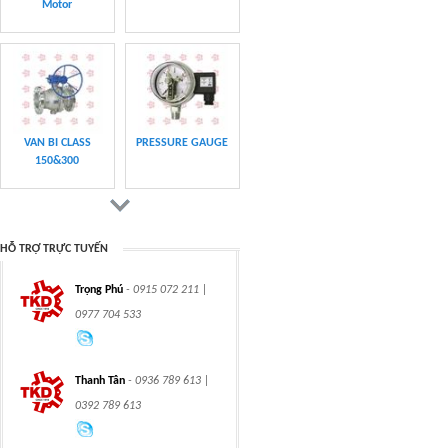
MOUNTED BALL
MOUNTED BALL
VALVES
VALVES
Swing hydraulic
CLASS 1500
motors
TRUNNION MOUNTED
BALL VALVES
HỖ TRỢ TRỰC TUYẾN
Trọng Phú
- 0915 072 211 |
CLASS 900 TRUNNION
CLASS 2500
0977 704 533
MOUNTED BALL
TRUNNION MOUNTED
VALVES
BALL VALVES
Thanh Tân
- 0936 789 613 |
0392 789 613