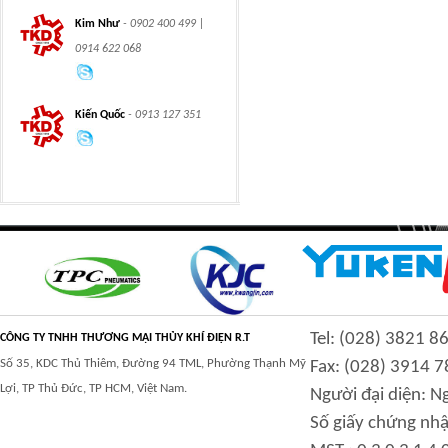
integration hydraulic
High power-mass ratio
Kim Như
- 0902 400 499 |
motor
hydraulic motors
0914 622 068
Kiến Quốc
- 0913 127 351
Step Tile Roofing
CURVING FORMING
Forming Machine
MACHINE
High and low speed
BOLTLESS ROOFING
Tel: (028) 3821 8
CÔNG TY TNHH THƯƠNG MẠI THỦY KHÍ ĐIỆN R.T
hydraulic motor
FORMING MACHINE
Số 35, KDC Thủ Thiêm, Đường 94 TML, Phường Thạnh Mỹ
Fax: (028) 3914 7
Lợi, TP Thủ Đức, TP HCM, Việt Nam.
Người đại diện: 
Số giấy chứng nhậ