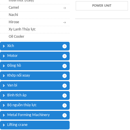
Intermot (Italy)
Điện thoại di động:
*
POWER UNIT
Camel
Nachi
Thông điệp bạn muốn
Hirose
Tôi cần:
*
Tham quan showroom trưng bày
Xy Lanh Thủy lực
Câu hỏi của bạn
*
Oil Cooler
(Tối đa 3000 kí tự)
Xích
Motor
Đồng hồ
Mã bảo mật:
*
Khớp nối xoay
BUTTERFLY VALVE
CLASS 600 FLOATING
BALL VALVES
Van bi
(
*
) Thông tin bắt buộc.
Bình tích áp
Bộ nguồn thủy lực
Metal Forming Machinery
Low Speed Hydraulic
PRESSURE GAUGE
Lifting crane
Motor