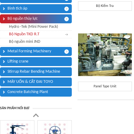
Điện thoại di động:
*
Bộ Kiểm Tra
Bình tích áp
Thông điệp bạn muốn
Bộ nguồn thủy lực
Tôi cần:
*
Hydro -Tek (Mini Power Pack)
Tham quan showroom trưng bày
Bộ Nguồn TKD R.T
Câu hỏi của bạn
*
(Tối đa 3000 kí tự)
Bộ nguồn mini JND
Metal Forming Machinery
Lifting crane
Mã bảo mật:
*
Stirrup Rebar Bending Machine
MÁY UỐN & CẮT ĐAI TOYO
Panel Type Unit
Concrete Batching Plant
(
*
) Thông tin bắt buộc.
SẢN PHẨM NỔI BẬT