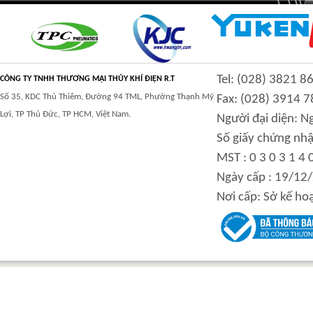
CLASS 900 TRUNNION
CLASS 2500
Tel: (028) 3821 8
MOUNTED BALL
TRUNNION MOUNTED
CÔNG TY TNHH THƯƠNG MẠI THỦY KHÍ ĐIỆN R.T
VALVES
BALL VALVES
Số 35, KDC Thủ Thiêm, Đường 94 TML, Phường Thạnh Mỹ
Fax: (028) 3914 7
Lợi, TP Thủ Đức, TP HCM, Việt Nam.
Người đại diện: 
Số giấy chứng nhậ
MST : 0 3 0 3 1 4 
integration hydraulic
High power-mass ratio
Ngày cấp : 19/12
motor
hydraulic motors
Nơi cấp: Sở kế ho
Step Tile Roofing
CURVING FORMING
Forming Machine
MACHINE