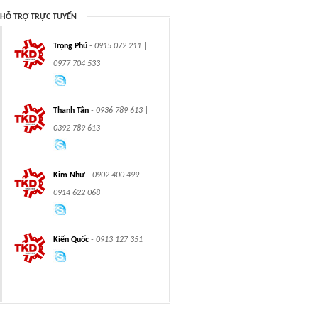
HỖ TRỢ TRỰC TUYẾN
Trọng Phú
- 0915 072 211 |
CHAIN
CHAIN
0977 704 533
Thanh Tân
- 0936 789 613 |
0392 789 613
CLASS 600 TRUNNION
CLASS 600 TRUNNION
Kim Như
- 0902 400 499 |
MOUNTED BALL
MOUNTED BALL
VALVES
VALVES
0914 622 068
Kiến Quốc
- 0913 127 351
Swing hydraulic
CLASS 1500
motors
TRUNNION MOUNTED
BALL VALVES