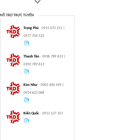
HỖ TRỢ TRỰC TUYẾN
Trọng Phú
- 0915 072 211 |
CHAIN
CHAIN
0977 704 533
Thanh Tân
- 0936 789 613 |
0392 789 613
CLASS 600 TRUNNION
CLASS 600 TRUNNION
Kim Như
- 0902 400 499 |
MOUNTED BALL
MOUNTED BALL
VALVES
VALVES
0914 622 068
Kiến Quốc
- 0913 127 351
Swing hydraulic
CLASS 1500
motors
TRUNNION MOUNTED
BALL VALVES