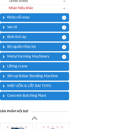
Taihei Boeki
Điện thoại di động:
*
Nhãn hiệu khác
Khớp nối xoay
Thông điệp bạn muốn
Tôi cần:
*
Tham quan showroom trưng bày
Van bi
Câu hỏi của bạn
*
Bình tích áp
(Tối đa 3000 kí tự)
Bộ nguồn thủy lực
Metal Forming Machinery
Lifting crane
Mã bảo mật:
*
Stirrup Rebar Bending Machine
MÁY UỐN & CẮT ĐAI TOYO
(
*
) Thông tin bắt buộc.
Concrete Batching Plant
SẢN PHẨM NỔI BẬT