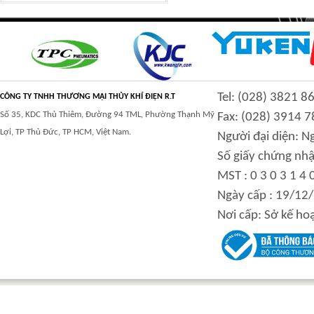
CLASS 900 TRUNNION
CLASS 2500
Tel: (028) 3821 8
MOUNTED BALL
TRUNNION MOUNTED
CÔNG TY TNHH THƯƠNG MẠI THỦY KHÍ ĐIỆN R.T
VALVES
BALL VALVES
Số 35, KDC Thủ Thiêm, Đường 94 TML, Phường Thạnh Mỹ
Fax: (028) 3914 7
Lợi, TP Thủ Đức, TP HCM, Việt Nam.
Người đại diện: 
Số giấy chứng nhậ
MST : 0 3 0 3 1 4 
integration hydraulic
High power-mass ratio
Ngày cấp : 19/12
motor
hydraulic motors
Nơi cấp: Sở kế ho
Step Tile Roofing
CURVING FORMING