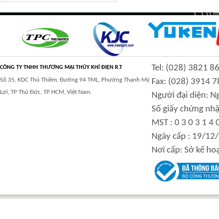
High and low speed
BOLTLESS ROOFING
Tel: (028) 3821 8
hydraulic motor
FORMING MACHINE
CÔNG TY TNHH THƯƠNG MẠI THỦY KHÍ ĐIỆN R.T
Số 35, KDC Thủ Thiêm, Đường 94 TML, Phường Thạnh Mỹ
Fax: (028) 3914 7
Lợi, TP Thủ Đức, TP HCM, Việt Nam.
Người đại diện: 
Số giấy chứng nhậ
MST : 0 3 0 3 1 4 
Inner curve piston
BALL VALVE
Ngày cấp : 19/12
hydraulic motor
Nơi cấp: Sở kế ho
FLASHING CURVE
High power inner