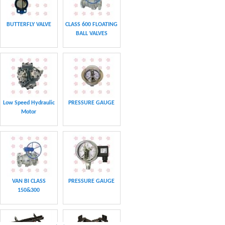
CHAIN
CHAIN
CLASS 600 TRUNNION
CLASS 600 TRUNNION
MOUNTED BALL
MOUNTED BALL
VALVES
VALVES
Swing hydraulic
CLASS 1500
motors
TRUNNION MOUNTED
BALL VALVES