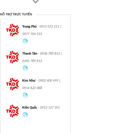
HỖ TRỢ TRỰC TUYẾN
Trọng Phú
- 0915 072 211 |
CLASS 900 TRUNNION
CLASS 2500
0977 704 533
MOUNTED BALL
TRUNNION MOUNTED
VALVES
BALL VALVES
Thanh Tân
- 0936 789 613 |
0392 789 613
integration hydraulic
High power-mass ratio
Kim Như
- 0902 400 499 |
motor
hydraulic motors
0914 622 068
Kiến Quốc
- 0913 127 351
Step Tile Roofing
CURVING FORMING
Forming Machine
MACHINE