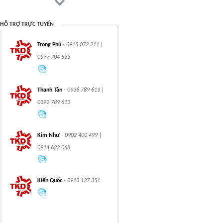
HỖ TRỢ TRỰC TUYẾN
Trọng Phú
- 0915 072 211 |
CHAIN
CHAIN
0977 704 533
Thanh Tân
- 0936 789 613 |
0392 789 613
CLASS 600 TRUNNION
CLASS 600 TRUNNION
Kim Như
- 0902 400 499 |
MOUNTED BALL
MOUNTED BALL
VALVES
VALVES
0914 622 068
Kiến Quốc
- 0913 127 351
Swing hydraulic
CLASS 1500
motors
TRUNNION MOUNTED
BALL VALVES