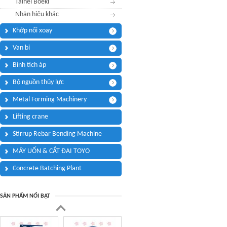
Taihei Boeki
Điện thoại di động:
*
Nhãn hiệu khác
Khớp nối xoay
Thông điệp bạn muốn
Tôi cần:
*
Tham quan showroom trưng bày
Van bi
Câu hỏi của bạn
*
Bình tích áp
(Tối đa 3000 kí tự)
Bộ nguồn thủy lực
Metal Forming Machinery
Lifting crane
Mã bảo mật:
*
Stirrup Rebar Bending Machine
MÁY UỐN & CẮT ĐAI TOYO
(
*
) Thông tin bắt buộc.
Concrete Batching Plant
SẢN PHẨM NỔI BẬT