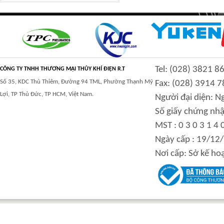
CLASS 900 TRUNNION
CLASS 2500
Tel: (028) 3821 8
MOUNTED BALL
TRUNNION MOUNTED
CÔNG TY TNHH THƯƠNG MẠI THỦY KHÍ ĐIỆN R.T
VALVES
BALL VALVES
Số 35, KDC Thủ Thiêm, Đường 94 TML, Phường Thạnh Mỹ
Fax: (028) 3914 7
Lợi, TP Thủ Đức, TP HCM, Việt Nam.
Người đại diện: 
Số giấy chứng nhậ
MST : 0 3 0 3 1 4 
integration hydraulic
High power-mass ratio
Ngày cấp : 19/12
motor
hydraulic motors
Nơi cấp: Sở kế ho
Step Tile Roofing
CURVING FORMING